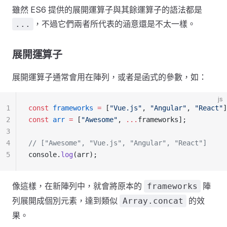
雖然 ES6 提供的展開運算子與其餘運算子的語法都是
，不過它們兩者所代表的涵意還是不太一樣。
...
展開運算子
展開運算子通常會用在陣列，或者是函式的參數，如：
js
1
const
 frameworks
 =
 [
"Vue.js"
, 
"Angular"
, 
"React"
]
2
const
 arr
 =
 [
"Awesome"
, 
...
frameworks];
3
4
// ["Awesome", "Vue.js", "Angular", "React"]
5
console.
log
(arr);
像這樣，在新陣列中，就會將原本的
陣
frameworks
列展開成個別元素，達到類似
的效
Array.concat
果。