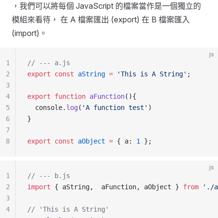
，我們可以將每個 JavaScript 的檔案當作是一個獨立的
模組來看待， 在 A 檔案匯出 (export) 在 B 檔案匯入
(import)。
js
1
// --- a.js
2
export
 const
 aString
 =
 'This is A String'
;
3
4
export
 function
 aFunction
(){
5
  console.
log
(
'A function test'
)
6
}
7
8
export
 const
 aObject
 =
 { a: 
1
 };
js
1
// --- b.js
2
import
 { aString,  aFunction, aObject } 
from
 './a
3
4
// 'This is A String'