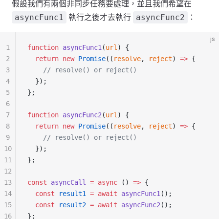
假設我們有兩個非同步任務要處理，並且我們希望在
執行之後才去執行
：
asyncFunc1
asyncFunc2
js
1
function
 asyncFunc1
(
url
) {
2
  return
 new
 Promise
((
resolve
, 
reject
) 
=>
 {
3
    // resolve() or reject()
4
  });
5
};
6
7
function
 asyncFunc2
(
url
) {
8
  return
 new
 Promise
((
resolve
, 
reject
) 
=>
 {
9
    // resolve() or reject()
10
  });
11
};
12
13
const
 asyncCall
 =
 async
 () 
=>
 {
14
  const
 result1
 =
 await
 asyncFunc1
();
15
  const
 result2
 =
 await
 asyncFunc2
();
16
};