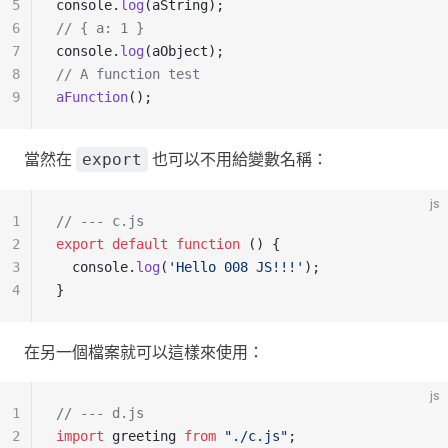
5
console.
log
(aString);
6
// { a: 1 }
7
console.
log
(aObject);
8
// A function test
9
aFunction
();
當然在
也可以不用給變數名稱：
export
js
1
// --- c.js
2
export
 default
 function
 () {
3
  console.
log
(
'Hello 008 JS!!!'
);
4
}
在另一個檔案就可以這樣來使用：
js
1
// --- d.js
2
import
 greeting 
from
 "./c.js"
;