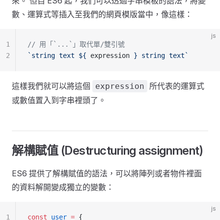
來。 但自 ES6 起，我們可以透過字串模板的語法，將變
數、運算式等插入至我們的網頁模版當中，像這樣：
js
1
// 用「`...`」取代單/雙引號
2
`string text ${
 expression
 } string text`
這樣我們就可以將這個
所代表的運算式
expression
或數值置入到字串裡頭了。
解構賦值 (Destructuring assignment)
ES6 提供了解構賦值的語法，可以將陣列或者物件裡面
的資料解開變成獨立的變數：
js
1
const
 user
 =
 {