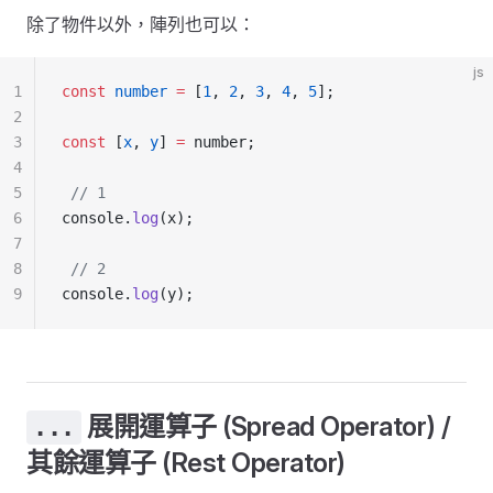
除了物件以外，陣列也可以：
js
1
const
 number
 =
 [
1
, 
2
, 
3
, 
4
, 
5
];
2
3
const
 [
x
, 
y
] 
=
 number;
4
5
 // 1
6
console.
log
(x);
7
8
 // 2
9
console.
log
(y);
展開運算子 (Spread Operator) /
...
其餘運算子 (Rest Operator)