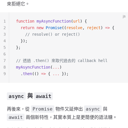
來拒絕它。
js
1
function
 myAsyncFunction
(
url
) {
2
  return
 new
 Promise
((
resolve
, 
reject
) 
=>
 {
3
    // resolve() or reject()
4
  });
5
};
6
7
// 透過 .then() 來取代過去的 callback hell
8
myAsyncFunction
(
...
)
9
  .
then
(() 
=>
 { 
...
 });
與
async
await
再後來，從
物件又延伸出
與
Promise
async
兩個新特性，其實本質上是更簡便的語法糖。
await