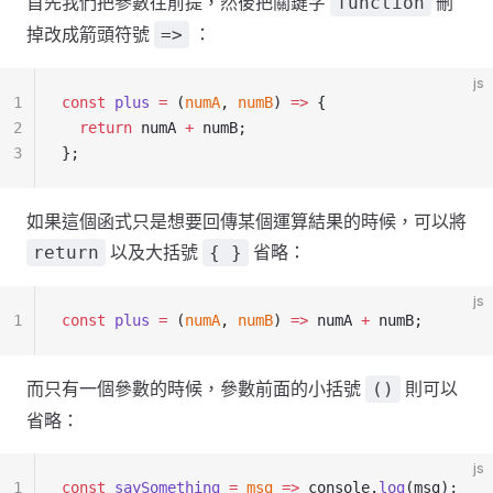
首先我們把參數往前提，然後把關鍵字
刪
function
掉改成箭頭符號
：
=>
js
1
const
 plus
 =
 (
numA
, 
numB
) 
=>
 {
2
  return
 numA 
+
 numB;
3
};
如果這個函式只是想要回傳某個運算結果的時候，可以將
以及大括號
省略：
return
{ }
js
1
const
 plus
 =
 (
numA
, 
numB
) 
=>
 numA 
+
 numB;
而只有一個參數的時候，參數前面的小括號
則可以
()
省略：
js
1
const
 saySomething
 =
 msg
 =>
 console.
log
(msg);