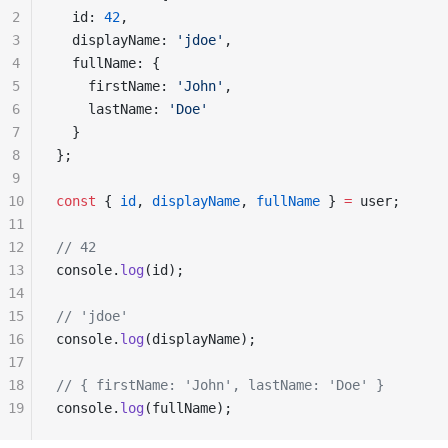
2
  id: 
42
,
3
  displayName: 
'jdoe'
,
4
  fullName: {
5
    firstName: 
'John'
,
6
    lastName: 
'Doe'
7
  }
8
};
9
10
const
 { 
id
, 
displayName
, 
fullName
 } 
=
 user;
11
12
// 42
13
console.
log
(id);
14
15
// 'jdoe'
16
console.
log
(displayName);
17
18
// { firstName: 'John', lastName: 'Doe' }
19
console.
log
(fullName);