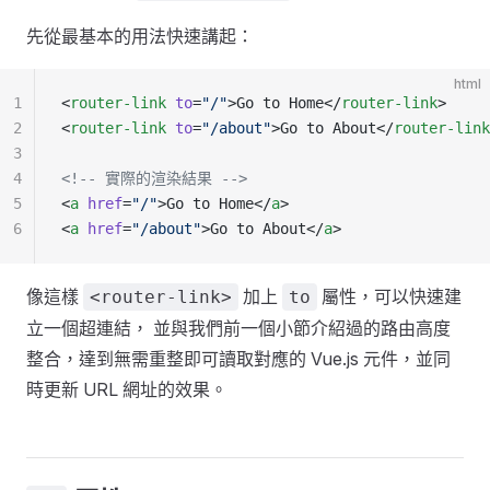
先從最基本的用法快速講起：
html
1
<
router-link
 to
=
"/"
>Go to Home</
router-link
>
2
<
router-link
 to
=
"/about"
>Go to About</
router-link
3
4
<!-- 實際的渲染結果 -->
5
<
a
 href
=
"/"
>Go to Home</
a
>
6
<
a
 href
=
"/about"
>Go to About</
a
>
像這樣
加上
屬性，可以快速建
<router-link>
to
立一個超連結， 並與我們前一個小節介紹過的路由高度
整合，達到無需重整即可讀取對應的 Vue.js 元件，並同
時更新 URL 網址的效果。