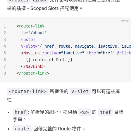
過的插槽 - Scoped Slots 搭配使用。
html
1
<
router-link
2
  to
=
"/about"
3
  custom
4
  v-slot
=
"{ href, route, navigate, isActive, isEx
5
  <
NavLink
 :active
=
"isActive"
 :href
=
"href"
 @click
6
    {{ route.fullPath }}
7
  </
NavLink
>
8
</
router-link
>
所提供的
可以有這些屬
<router-link>
v-slot
性：
: 解析後的網址，提供給
的
目標
href
<a>
href
字串。
: 回傳完整的 Route 物件。
route