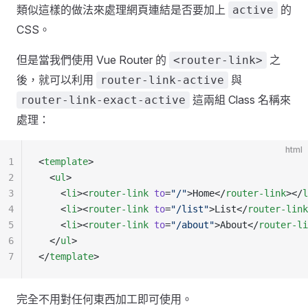
類似這樣的做法來處理網頁連結是否要加上
的
active
CSS。
但是當我們使用 Vue Router 的
之
<router-link>
後，就可以利用
與
router-link-active
這兩組 Class 名稱來
router-link-exact-active
處理：
html
1
<
template
>
2
  <
ul
>
3
    <
li
><
router-link
 to
=
"/"
>Home</
router-link
></
l
4
    <
li
><
router-link
 to
=
"/list"
>List</
router-link
5
    <
li
><
router-link
 to
=
"/about"
>About</
router-li
6
  </
ul
>
7
</
template
>
完全不用對任何東西加工即可使用。