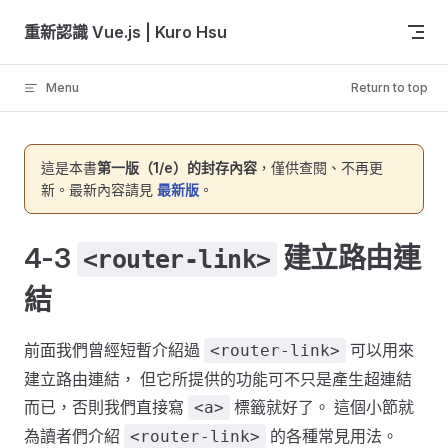
Skip to content
重新認識 Vue.js | Kuro Hsu
Menu
Return to top
這是本書
第一版（1/e）的封存內容
，僅供查閱、不再更
新。最新內容請見
最新版
。
4-3
建立路由連
<router-link>
結
前面我們曾經短暫介紹過
可以用來
<router-link>
建立路由連結， 但它所提供的功能可不只是產生超連結
而已，否則我們直接寫
標籤就好了。 這個小節就
<a>
為讀者們介紹
的各種常見用法。
<router-link>