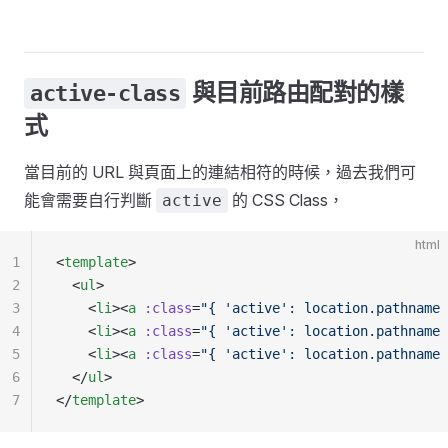
與目前路由配對的樣
active-class
式
當目前的 URL 與頁面上的連結相符的時候，過去我們可
能會需要自行判斷
的 CSS Class，
active
html
1
<
template
>
2
  <
ul
>
3
    <
li
><
a
 :class
=
"{ 'active': location.pathname 
4
    <
li
><
a
 :class
=
"{ 'active': location.pathname 
5
    <
li
><
a
 :class
=
"{ 'active': location.pathname 
6
  </
ul
>
7
</
template
>