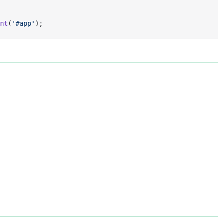
nt
(
'#app'
);