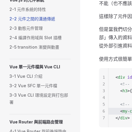
不能（也不應該
2-1 元件系統的特性
這樣除了元件因
2-2 元件之間的溝通傳遞
2-3 動態元件管理
但是當我們切分
部」傳入的資料
2-4 編譯作用域與 Slot 插槽
從外部引進資
2-5 transition 漸變與動畫
使用方式很簡
Vue 單一元件檔與 Vue CLI
3-1 Vue CLI 介紹
1
<
div
 id
2
  <!-
3-2 Vue SFC 單一元件檔
3
  <
h3
>{
3-3 Vue CLI 環境設定與打包部
4
署
5
  <!--
6
  <
my-c
7
</
div
>
Vue Router 與前端路由管理
4-1 Vue Router 與前後端路由