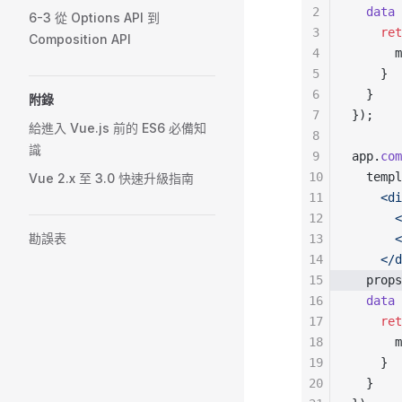
2
  data
 
6-3 從 Options API 到
3
    ret
Composition API
4
      m
5
    }
6
  }
附錄
7
});
給進入 Vue.js 前的 ES6 必備知
8
識
9
app.
com
10
  templ
Vue 2.x 至 3.0 快速升級指南
11
    <di
12
      
勘誤表
13
      
14
    </d
15
  props
16
  data
 
17
    ret
18
      m
19
    }
20
  }