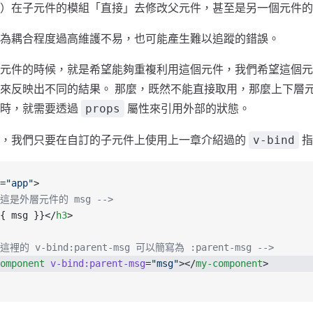
）在子元件的模組「直接」去修改父元件，甚至是另一個元件的
為耦合程度過高維護不易，也可能產生難以追蹤的錯誤。
元件的時候，就是希望能夠重複利用這個元件，我們希望這個元
來反映出不同的結果。 那麼，既然不能直接取用，那麼上下層
料時，就需要透過
屬性來引用外部的狀態。
props
單，我們只要在自訂的子元件上使用上一章介紹過的
指
v-bind
=
"app"
> 
- 這是外層元件的 msg -->
{ msg }}</
h3
>
 這裡的 v-bind:parent-msg 可以簡寫為 :parent-msg -->
omponent
 v-bind:parent-msg
=
"msg"
></
my-component
>