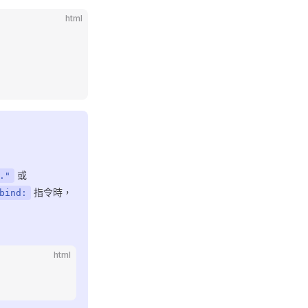
html
或
."
指令時，
bind:
html