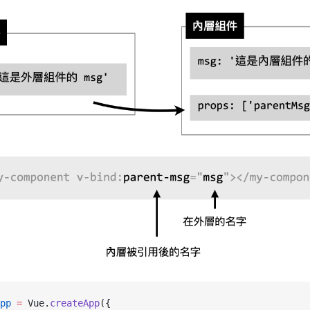
pp
 =
 Vue.
createApp
({