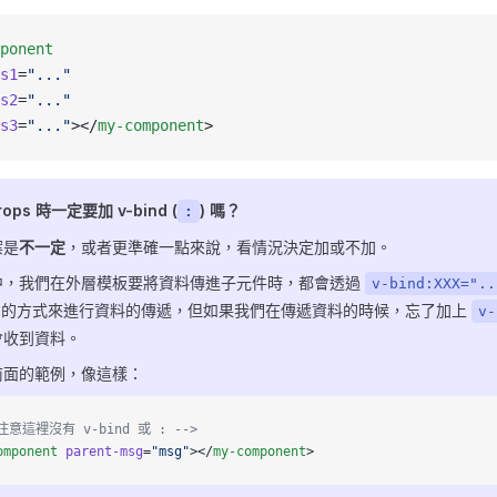
ponent
s1
=
"..."
s2
=
"..."
s3
=
"..."
></
my-component
>
ops 時一定要加 v-bind (
) 嗎？
:
案是
不一定
，或者更準確一點來說，看情況決定加或不加。
中，我們在外層模板要將資料傳進子元件時，都會透過
v-bind:XXX="..
的方式來進行資料的傳遞，但如果我們在傳遞資料的時候，忘了加上
v-
會收到資料。
前面的範例，像這樣：
 注意這裡沒有 v-bind 或 : -->
omponent
 parent-msg
=
"msg"
></
my-component
>