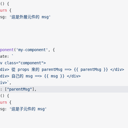
() {
urn
 {
sg: 
'這是外層元件的 msg'
ponent
(
'my-component'
, {
ate: 
`
v class="component">
<div> 從 props 來的 parentMsg ==> {{ parentMsg }} </div>
<div> 自己的 msg ==> {{ msg }} </div>
iv>`
,
: [
"parentMsg"
],
() {
urn
 {
sg: 
'這是子元件的 msg'