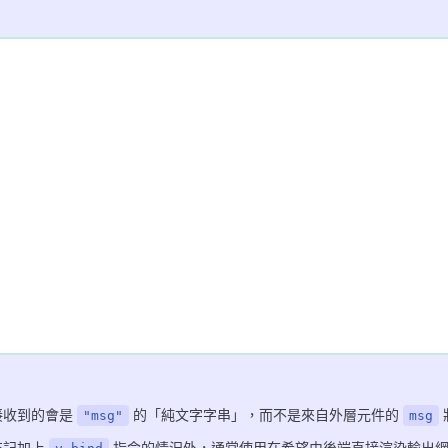
接收到的會是
的「純文字字串」，而不是來自外層元件的
"msg"
msg
忘記加上
指令的情況外，通常使用在希望由後端直接渲染輸出