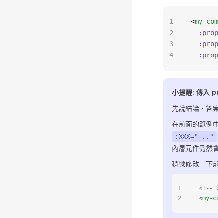
1
<
my-com
2
  :prop
3
  :prop
4
  :prop
小提醒: 傳入 pr
先說結論，答
在前面的範例
:XXX="..."
內層元件仍然
稍微修改一下
1
<!--
2
<
my-c