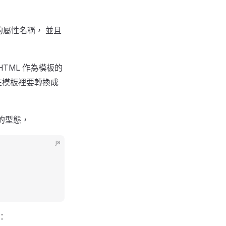
屬性名稱， 並且
TML 作為模板的
在模板裡要轉換成
的型態，
js
：