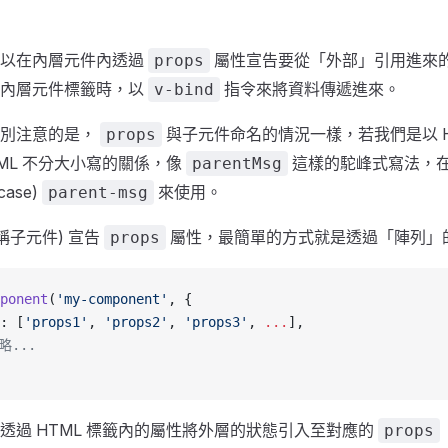
可以在內層元件內透過
屬性宣告要從「外部」引用進來的
props
用內層元件標籤時，以
指令來將資料傳遞進來。
v-bind
特別注意的是，
與子元件命名的情況一樣，若我們是以 H
props
TML 不分大小寫的關係，像
這樣的駝峰式寫法，
parentMsg
case)
來使用。
parent-msg
稱子元件) 宣告
屬性，最簡單的方式就是透過「陣列」
props
ponent
(
'my-component'
, {
: [
'props1'
, 
'props2'
, 
'props3'
, 
...
],
略...
透過 HTML 標籤內的屬性將外層的狀態引入至對應的
props