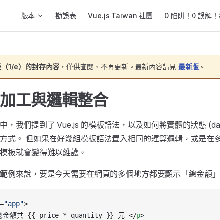
Main Navigation
版本
勘誤表
Vue.js Taiwan 社團
0 陷阱！0 誤解！8
（1/e）的封存內容
，僅供查閱、不再更新。最新內容請見
最新版
。
資料加工與邏輯整合
，我們提到了 Vue.js 的模板語法，以及如何將實體的狀態 (da
方式。 但如果在好幾組模板語法置入相同的運算邏輯，或是在
模板就會變得難以維護。
範例來說，要是今天需要在網頁的多個地方都要顯示「總金額」
=
"app"
>
總金額共 {{ price * quantity }} 元 </
p
>