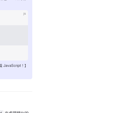
js
avaScript！】