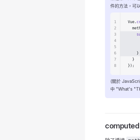
件的方法，可
1
Vue.
c
2
  met
3
    s
4
    
5
     
6
    }
7
  }
8
});
(關於 JavaS
中 "What's "
comput