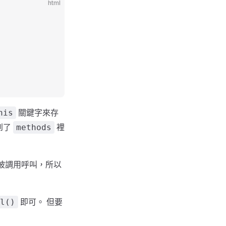
html
關鍵字來存
his
到了
裡
methods
被調用呼叫，所以
即可。 但要
l()