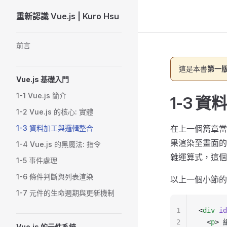
重新認識 Vue.js | Kuro Hsu
Skip to content
Sidebar Navigation
前言
這是本書
第一版
Vue.js 基礎入門
1-1 Vue.js 簡介
1-3 
1-2 Vue.js 的核心: 實體
1-3 資料加工與邏輯整合
在上一個篇章當中
果渲染至畫面的
1-4 Vue.js 的黑魔法: 指令
雜運算式，這個
1-5 事件處理
1-6 條件判斷與列表渲染
以上一個小節的
1-7 元件的生命週期與更新機制
1
<
div
 id
2
  <
p
> 
Vue.js 的元件系統