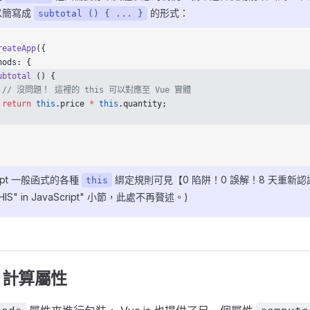
以簡寫成
的形式：
subtotal () { ... }
reateApp
({
hods: {
ubtotal
 () {
  // 沒問題！ 這裡的 this 可以對應至 Vue 實體
 return
 this
.price 
*
 this
.quantity;
cript 一般函式的各種
綁定規則可見【0 陷阱！0 誤解！8 天重新認識 J
this
THIS" in JavaScript" 小節，此處不再贅述。)
ed 計算屬性