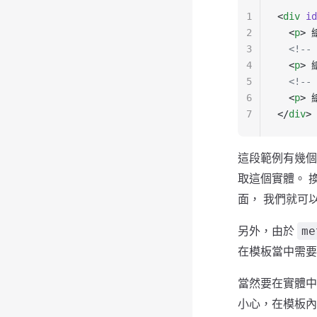
1
<
div
 id
2
  <
p
> 
3
  <!--
4
  <
p
> 
5
  <!--
6
  <
p
> 
7
</
div
>
這段範例有幾個重
取這個實體。 
面， 我們就可
另外，由於
me
在模板當中需要
當然要在實體
小心，在模板