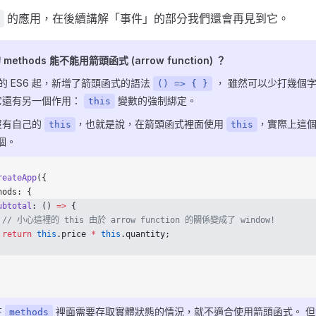
的應用，在後續講解「事件」的部分我們還會再見到它。
 methods 能不能用箭頭函式 (arrow function) ？
ipt 的 ES6 起，新增了箭頭函式的語法
， 雖然可以少打幾個
() => { }
它還有另一個作用：
變數的強制綁定。
this
沒有自己的
，也就是說，在箭頭函式裡面使用
，實際上這
this
this
個。
reateApp
({
hods: {
ubtotal
: () 
=>
 {
  // 小心這裡的 this 由於 arrow function 的關係變成了 window!
 return
 this
.price 
*
 this
.quantity;
在
裡面需要存取實體狀態的情況，就不適合使用箭頭函式。 但好
methods