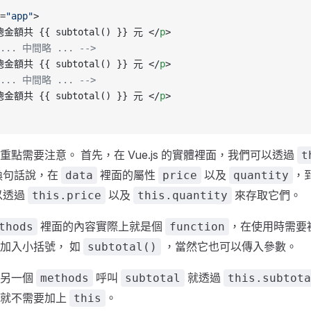
=
"app"
>
總金額共 {{ subtotal() }} 元 </
p
>
 ... 中間略 ... -->
總金額共 {{ subtotal() }} 元 </
p
>
 ... 中間略 ... -->
總金額共 {{ subtotal() }} 元 </
p
>
點需要注意。 首先，在 Vue.js 的實體裡面，我們可以透過
t
換句話說，在
裡面的屬性
以及
，
data
price
quantity
以透過
以及
來存取它們。
this.price
this.quantity
裡面的內容實際上就是個
，在使用時需要
thods
function
加入小括號， 如
，當然它也可以傳入參數。
subtotal()
中另一個
呼叫
就透過
methods
subtotal
this.subtota
內就不需要加上
。
this