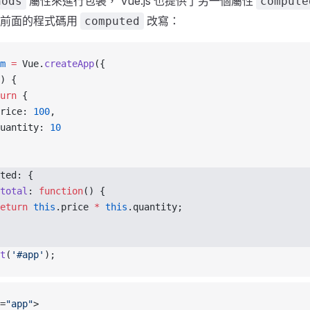
屬性來進行包裝， Vue.js 也提供了另一個屬性
hods
compute
將前面的程式碼用
改寫：
computed
m
 =
 Vue.
createApp
({
) {
urn
 {
rice: 
100
,
uantity: 
10
ted: {
total
: 
function
() {
eturn
 this
.price 
*
 this
.quantity;
t
(
'#app'
);
=
"app"
>