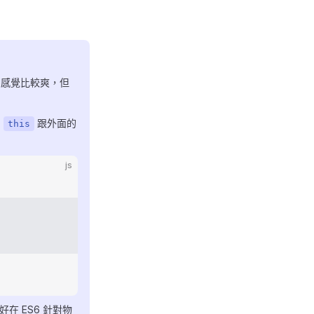
字感覺比較爽，但
個
跟外面的
this
js
在 ES6 針對物