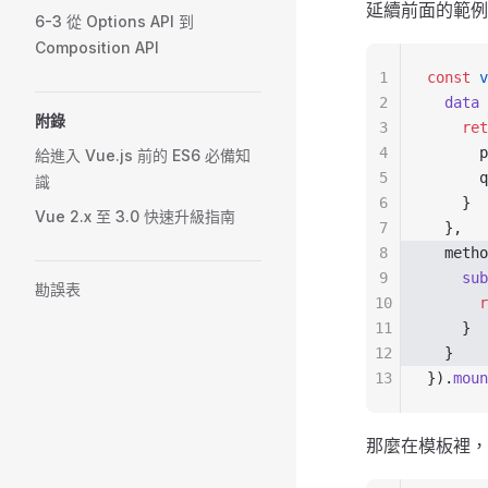
延續前面的範
6-3 從 Options API 到
Composition API
1
const
 v
2
  data
 
附錄
3
    ret
4
      p
給進入 Vue.js 前的 ES6 必備知
5
      q
識
6
    }
Vue 2.x 至 3.0 快速升級指南
7
  },
8
  metho
9
    sub
勘誤表
10
      r
11
    }
12
  }
13
}).
moun
那麼在模板裡