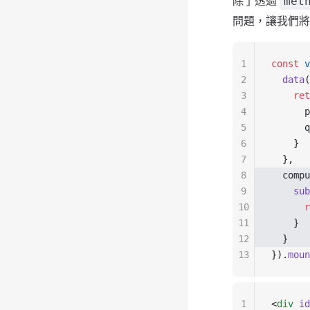
除了透過
met
問題，讓我們
1
const
 v
2
  data
(
3
    ret
4
      p
5
      q
6
    }
7
  },
8
  compu
9
    sub
10
      r
11
    }
12
  }
13
}).
moun
1
<
div
 id