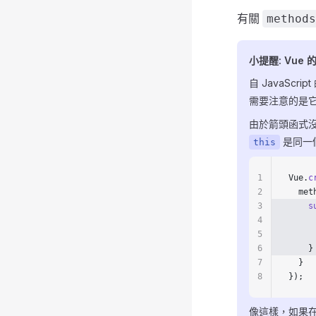
有關
methods
小提醒: Vue 的
自 JavaScr
需要注意的是
由於箭頭函式
是同一
this
1
Vue.
c
2
  met
3
    s
4
    
5
     
6
    }
7
  }
8
});
像這樣，如果