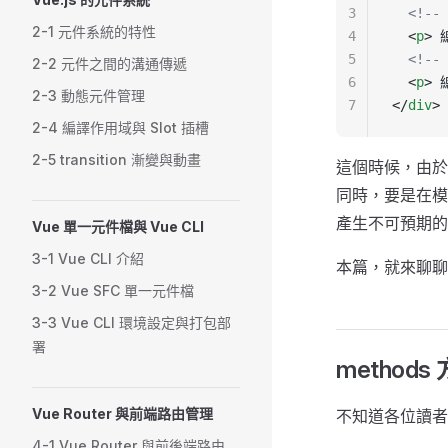
3
  <!--
2-1 元件系統的特性
4
  <
p
> 
5
  <!--
2-2 元件之間的溝通傳遞
6
  <
p
> 
2-3 動態元件管理
7
</
div
>
2-4 編譯作用域與 Slot 插槽
2-5 transition 漸變與動畫
這個時候，由於
同時，要是在模
產生不可預期的
Vue 單一元件檔與 Vue CLI
3-1 Vue CLI 介紹
本篇，就來聊聊 
3-2 Vue SFC 單一元件檔
3-3 Vue CLI 環境設定與打包部
署
methods
Vue Router 與前端路由管理
不知道各位讀者有
4-1 Vue Router 與前後端路由