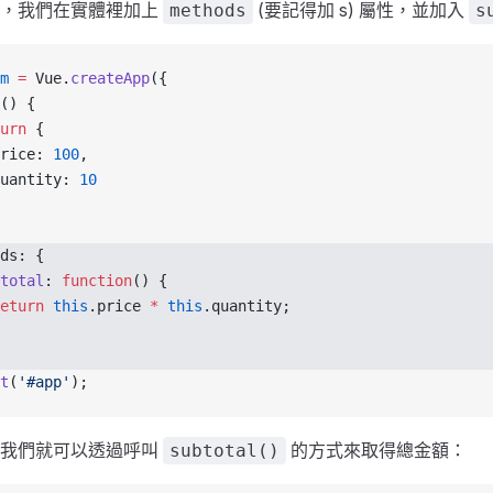
例，我們在實體裡加上
(要記得加 s) 屬性，並加入
methods
s
m
 =
 Vue.
createApp
({
() {
urn
 {
rice: 
100
,
uantity: 
10
ds: {
total
: 
function
() {
eturn
 this
.price 
*
 this
.quantity;
t
(
'#app'
);
，我們就可以透過呼叫
的方式來取得總金額：
subtotal()